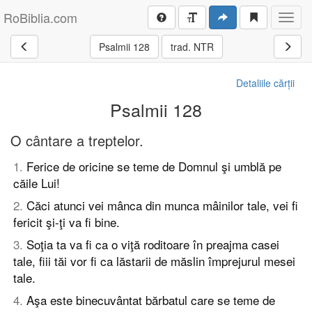
RoBiblia.com
Toggl
navig
Psalmii 128
trad. NTR
Detaliile cărții
Psalmii 128
O cântare a treptelor.
1
.
Ferice de oricine se teme de Domnul şi umblă pe
căile Lui!
2
.
Căci atunci vei mânca din munca mâinilor tale, vei fi
fericit şi-ţi va fi bine.
3
.
Soţia ta va fi ca o viţă roditoare în preajma casei
tale, fiii tăi vor fi ca lăstarii de măslin împrejurul mesei
tale.
4
.
Aşa este binecuvântat bărbatul care se teme de