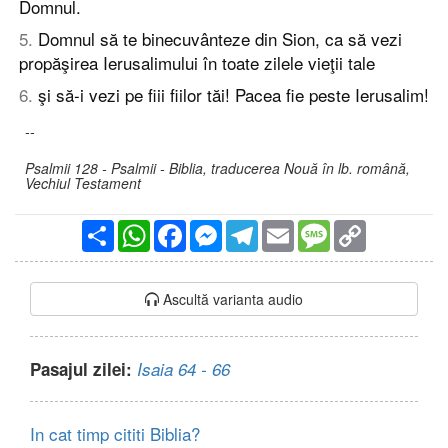
Domnul.
5
.
Domnul să te binecuvânteze din Sion, ca să vezi
propăşirea Ierusalimului în toate zilele vieţii tale
6
.
şi să-i vezi pe fiii fiilor tăi! Pacea fie peste Ierusalim!
--
Psalmii 128 - Psalmii - Biblia, traducerea Nouă în lb. română,
Vechiul Testament
Partajare
WhatsApp
Facebook
Messenger
Telegram
Email
Message
Copy
Link
Ascultă varianta audio
Pasajul zilei:
Isaia 64 - 66
In cat timp cititi Biblia?