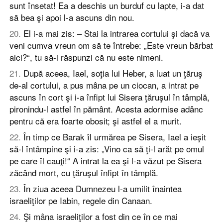
sunt însetat! Ea a deschis un burduf cu lapte, i-a dat
să bea şi apoi l-a ascuns din nou.
20
.
El i-a mai zis: – Stai la intrarea cortului şi dacă va
veni cumva vreun om să te întrebe: „Este vreun bărbat
aici?“, tu să-i răspunzi că nu este nimeni.
21
.
După aceea, Iael, soţia lui Heber, a luat un ţăruş
de-al cortului, a pus mâna pe un ciocan, a intrat pe
ascuns în cort şi i-a înfipt lui Sisera ţăruşul în tâmplă,
pironindu-l astfel în pământ. Acesta adormise adânc
pentru că era foarte obosit; şi astfel el a murit.
22
.
În timp ce Barak îl urmărea pe Sisera, Iael a ieşit
să-l întâmpine şi i-a zis: „Vino ca să ţi-l arăt pe omul
pe care îl cauţi!“ A intrat la ea şi l-a văzut pe Sisera
zăcând mort, cu ţăruşul înfipt în tâmplă.
23
.
În ziua aceea Dumnezeu l-a umilit înaintea
israeliţilor pe Iabin, regele din Canaan.
24
.
Şi mâna israeliţilor a fost din ce în ce mai