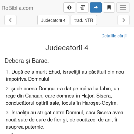
RoBiblia.com
Toggl
navig
Judecatorii 4
trad. NTR
Detaliile cărții
Judecatorii 4
Debora şi Barac.
1
.
După ce a murit Ehud, israeliţii au păcătuit din nou
împotriva Domnului
2
.
şi de aceea Domnul i-a dat pe mâna lui Iabin, un
rege din Canaan, care domnea în Haţor. Sisera,
conducătorul oştirii sale, locuia în Haroşet-Goyim.
3
.
Israeliţii au strigat către Domnul, căci Sisera avea
nouă sute de care de fier şi, de douăzeci de ani, îi
asuprea puternic.