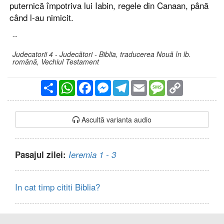
puternică împotriva lui Iabin, regele din Canaan, până
când l-au nimicit.
--
Judecatorii 4 - Judecători - Biblia, traducerea Nouă în lb.
română, Vechiul Testament
Partajare
WhatsApp
Facebook
Messenger
Telegram
Email
Message
Copy
Link
Ascultă varianta audio
Pasajul zilei:
Ieremia 1 - 3
In cat timp cititi Biblia?