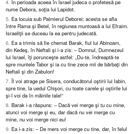
4
.
În perioada aceea în Israel judeca o profetesă pe
nume Debora, soţia lui Lapidot.
5
.
Ea locuia sub Palmierul Deborei; acesta se afla
între Rama şi Betel, în regiunea muntoasă a lui Efraim.
Israeliţii se duceau la ea pentru judecată.
6
.
Ea a trimis să fie chemat Barak, fiul lui Abinoam,
din Kedeş, în Neftali şi i-a zis: – Domnul, Dumnezeul
lui Israel, îţi porunceşte astfel: „Du-te, îndreaptă-te
spre muntele Tabor şi ia cu tine zece mii de bărbaţi din
Neftali şi din Zabulon!
7
.
Îl voi atrage pe Sisera, conducătorul oştirii lui Iabin,
spre tine, la uedul Chişon, cu toate carele şi oştirile lui
şi-l voi da în mâinile tale!“
8
.
Barak i-a răspuns: – Dacă vei merge şi tu cu mine,
atunci voi merge şi eu, dar dacă nu vei merge cu
mine, nu voi merge nici eu!
9
.
Ea i-a zis: – De mers voi merge cu tine, dar, în felul