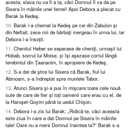
acesta, slava nu va fi a ta, căci Domnul îl va da pe
Sisera în mâinile unei femei! Apoi Debora a plecat cu
Barak la Kedeş.
10
.
Barak i-a chemat la Kedeş pe cei din Zabulon şi
din Neftali; zece mii de bărbaţi mergeau în urma lui, iar
Debora l-a însoţit.
11
.
Chenitul Heber se separase de cheniţi, urmaşii lui
Hobab, socrul lui Moise, şi îşi aşezase cortul lângă
terebintul din Ţaananim, în apropiere de Kedeş.
12
.
S-a dat de ştire lui Sisera că Barak, fiul lui
Abinoam, s-a îndreptat spre muntele Tabor.
13
.
Atunci Sisera şi-a pus în mişcare toate cele nouă
sute de care de fier şi toţi oamenii care erau cu el, de
la Haroşet-Goyim până la uedul Chişon.
14
.
Debora i-a zis lui Barak: „Ridică-te, căci aceasta
este ziua în care a dat Domnul pe Sisera în mâinile
tale! Oare nu a mers Domnul înaintea ta?“ Barak s-a