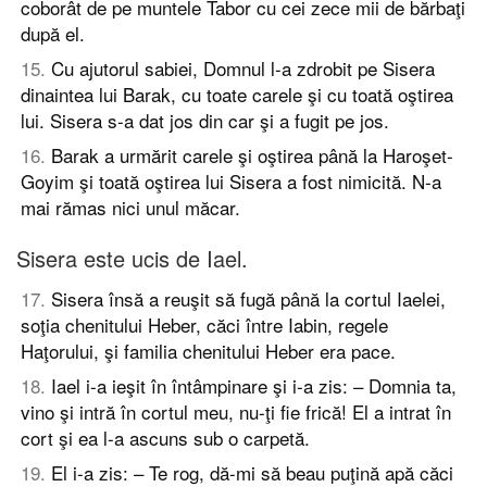
coborât de pe muntele Tabor cu cei zece mii de bărbaţi
după el.
15
.
Cu ajutorul sabiei, Domnul l-a zdrobit pe Sisera
dinaintea lui Barak, cu toate carele şi cu toată oştirea
lui. Sisera s-a dat jos din car şi a fugit pe jos.
16
.
Barak a urmărit carele şi oştirea până la Haroşet-
Goyim şi toată oştirea lui Sisera a fost nimicită. N-a
mai rămas nici unul măcar.
Sisera este ucis de Iael.
17
.
Sisera însă a reuşit să fugă până la cortul Iaelei,
soţia chenitului Heber, căci între Iabin, regele
Haţorului, şi familia chenitului Heber era pace.
18
.
Iael i-a ieşit în întâmpinare şi i-a zis: – Domnia ta,
vino şi intră în cortul meu, nu-ţi fie frică! El a intrat în
cort şi ea l-a ascuns sub o carpetă.
19
.
El i-a zis: – Te rog, dă-mi să beau puţină apă căci