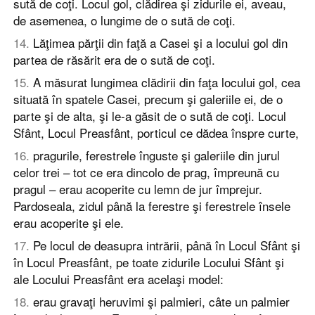
sută de coţi. Locul gol, clădirea şi zidurile ei, aveau,
de asemenea, o lungime de o sută de coţi.
14
.
Lăţimea părţii din faţă a Casei şi a locului gol din
partea de răsărit era de o sută de coţi.
15
.
A măsurat lungimea clădirii din faţa locului gol, cea
situată în spatele Casei, precum şi galeriile ei, de o
parte şi de alta, şi le-a găsit de o sută de coţi. Locul
Sfânt, Locul Preasfânt, porticul ce dădea înspre curte,
16
.
pragurile, ferestrele înguste şi galeriile din jurul
celor trei – tot ce era dincolo de prag, împreună cu
pragul – erau acoperite cu lemn de jur împrejur.
Pardoseala, zidul până la ferestre şi ferestrele însele
erau acoperite şi ele.
17
.
Pe locul de deasupra intrării, până în Locul Sfânt şi
în Locul Preasfânt, pe toate zidurile Locului Sfânt şi
ale Locului Preasfânt era acelaşi model:
18
.
erau gravaţi heruvimi şi palmieri, câte un palmier