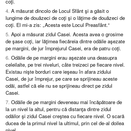
coţi.
4
.
A măsurat dincolo de Locul Sfânt şi a găsit o
lungime de douăzeci de coţi şi o lăţime de douăzeci de
coţi. El mi-a zis: „Acesta este Locul Preasfânt.“
5
.
Apoi a măsurat zidul Casei. Acesta avea o grosime
de şase coţi, iar lăţimea fiecăreia dintre odăile aşezate
pe margini, de jur împrejurul Casei, era de patru coţi.
6
.
Odăile de pe margini erau aşezate una deasupra
celeilalte, pe trei niveluri, câte treizeci pe fiecare nivel.
Existau nişte borduri care ieşeau în afara zidului
Casei, de jur împrejur, pe care se sprijineau aceste
odăi, astfel că ele nu se sprijineau direct pe zidul
Casei.
7
.
Odăile de pe margini deveneau mai încăpătoare de
la un nivel la altul, pentru că distanţa dintre zidul
odăilor şi zidul Casei creştea cu fiecare nivel. O scară
ducea de la primul nivel la ultimul, prin cel de-al doilea
nivel.