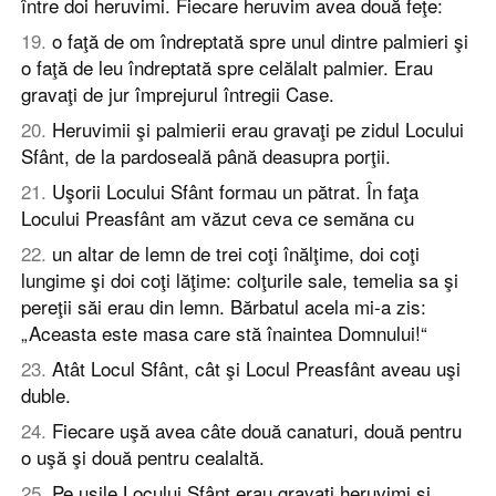
între doi heruvimi. Fiecare heruvim avea două feţe:
19
.
o faţă de om îndreptată spre unul dintre palmieri şi
o faţă de leu îndreptată spre celălalt palmier. Erau
gravaţi de jur împrejurul întregii Case.
20
.
Heruvimii şi palmierii erau gravaţi pe zidul Locului
Sfânt, de la pardoseală până deasupra porţii.
21
.
Uşorii Locului Sfânt formau un pătrat. În faţa
Locului Preasfânt am văzut ceva ce semăna cu
22
.
un altar de lemn de trei coţi înălţime, doi coţi
lungime şi doi coţi lăţime: colţurile sale, temelia sa şi
pereţii săi erau din lemn. Bărbatul acela mi-a zis:
„Aceasta este masa care stă înaintea Domnului!“
23
.
Atât Locul Sfânt, cât şi Locul Preasfânt aveau uşi
duble.
24
.
Fiecare uşă avea câte două canaturi, două pentru
o uşă şi două pentru cealaltă.
25
.
Pe uşile Locului Sfânt erau gravaţi heruvimi şi