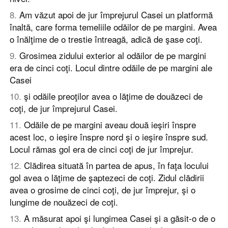
8
.
Am văzut apoi de jur împrejurul Casei un platformă
înaltă, care forma temeliile odăilor de pe margini. Avea
o înălţime de o trestie întreagă, adică de şase coţi.
9
.
Grosimea zidului exterior al odăilor de pe margini
era de cinci coţi. Locul dintre odăile de pe margini ale
Casei
10
.
şi odăile preoţilor avea o lăţime de douăzeci de
coţi, de jur împrejurul Casei.
11
.
Odăile de pe margini aveau două ieşiri înspre
acest loc, o ieşire înspre nord şi o ieşire înspre sud.
Locul rămas gol era de cinci coţi de jur împrejur.
12
.
Clădirea situată în partea de apus, în faţa locului
gol avea o lăţime de şaptezeci de coţi. Zidul clădirii
avea o grosime de cinci coţi, de jur împrejur, şi o
lungime de nouăzeci de coţi.
13
.
A măsurat apoi şi lungimea Casei şi a găsit-o de o