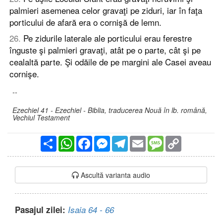
palmieri asemenea celor gravaţi pe ziduri, iar în faţa
porticului de afară era o cornişă de lemn.
26
.
Pe zidurile laterale ale porticului erau ferestre
înguste şi palmieri gravaţi, atât pe o parte, cât şi pe
cealaltă parte. Şi odăile de pe margini ale Casei aveau
cornişe.
--
Ezechiel 41 - Ezechiel - Biblia, traducerea Nouă în lb. română,
Vechiul Testament
Partajare
WhatsApp
Facebook
Messenger
Telegram
Email
Message
Copy
Link
Ascultă varianta audio
Pasajul zilei:
Isaia 64 - 66