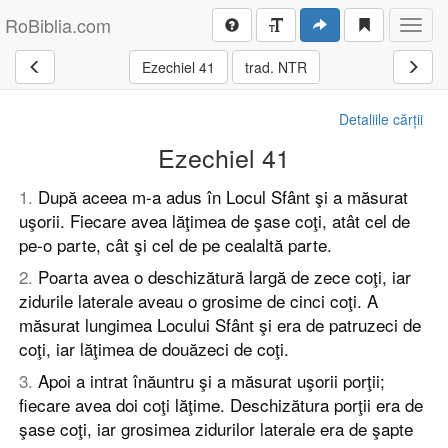
RoBiblia.com
Toggl
navig
Ezechiel 41
trad. NTR
Detaliile cărții
Ezechiel 41
1
.
După aceea m-a adus în Locul Sfânt şi a măsurat
uşorii. Fiecare avea lăţimea de şase coţi, atât cel de
pe-o parte, cât şi cel de pe cealaltă parte.
2
.
Poarta avea o deschizătură largă de zece coţi, iar
zidurile laterale aveau o grosime de cinci coţi. A
măsurat lungimea Locului Sfânt şi era de patruzeci de
coţi, iar lăţimea de douăzeci de coţi.
3
.
Apoi a intrat înăuntru şi a măsurat uşorii porţii;
fiecare avea doi coţi lăţime. Deschizătura porţii era de
şase coţi, iar grosimea zidurilor laterale era de şapte