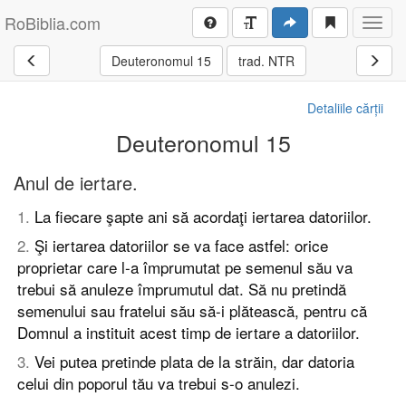
RoBiblia.com
Toggl
navig
Deuteronomul 15
trad. NTR
Detaliile cărții
Deuteronomul 15
Anul de iertare.
1
.
La fiecare şapte ani să acordaţi iertarea datoriilor.
2
.
Şi iertarea datoriilor se va face astfel: orice
proprietar care l-a împrumutat pe semenul său va
trebui să anuleze împrumutul dat. Să nu pretindă
semenului sau fratelui său să-i plătească, pentru că
Domnul a instituit acest timp de iertare a datoriilor.
3
.
Vei putea pretinde plata de la străin, dar datoria
celui din poporul tău va trebui s-o anulezi.