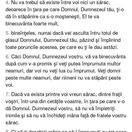
4
.
Nu va trebui să existe între voi nici un sărac,
deoarece în ţara pe care Domnul, Dumnezeul tău, ţi-o
dă în stăpânire ca s-o moşteneşti, El te va
binecuvânta foarte mult,
5
.
bineînţeles, numai dacă vei asculta întru totul de
glasul Domnului, Dumnezeul tău, păzind şi împlinind
toate poruncile acestea, pe care eu ţi le dau astăzi.
6
.
Căci Domnul, Dumnezeul vostru, vă va binecuvânta
după cum v-a promis şi veţi putea împrumuta multor
neamuri, dar voi nu veţi lua cu împrumut. Veţi domni
peste multe neamuri, dar nimeni nu va stăpâni peste
voi.
7
.
Dacă va exista printre voi vreun sărac, dintre fraţii
voştri, într-una din cetăţile voastre, în ţara pe care v-o
dă Domnul, Dumnezeul vostru, să nu vă împietriţi
inimile şi să nu vă închideţi mâna faţă de fratele vostru
sărac.
8
.
Ci să-ţi deschizi mâna ca să-l împrumuţi cu tot ceea