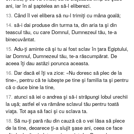
ani, iar în al şaptelea an să-l eliberezi.
13
.
Când îl vei elibera să nu-l trimiţi cu mâna goală;
14
.
să-i dai produse din turma ta, din aria ta şi din
teascul tău, cu care Domnul, Dumnezeul tău, te-a
binecuvântat.
15
.
Adu-ţi aminte că şi tu ai fost sclav în ţara Egiptului,
iar Domnul, Dumnezeul tău, te-a răscumpărat. De
aceea îţi dau astăzi porunca aceasta.
16
.
Dar dacă el îţi va zice: «Nu doresc să plec de la
tine», pentru că te iubeşte pe tine şi familia ta şi pentru
că o duce bine la tine,
17
.
atunci să iei o andrea şi să-i străpungi lobul urechii
la uşă; astfel el va rămâne sclavul tău pentru toată
viaţa. Tot aşa să faci şi cu sclava ta.
18
.
Să nu-ţi pară rău din cauză că o vei lăsa să plece
de la tine, deoarece ţi-a slujit şase ani, ceea ce face