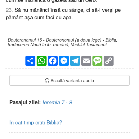
23
.
Să nu mănânci însă cu sânge, ci să-l verşi pe
pământ aşa cum faci cu apa.
--
Deuteronomul 15 - Deuteronomul (a doua lege) - Biblia,
traducerea Nouă în lb. română, Vechiul Testament
Partajare
WhatsApp
Facebook
Messenger
Telegram
Email
Message
Copy
Link
Ascultă varianta audio
Pasajul zilei:
Ieremia 7 - 9
In cat timp cititi Biblia?