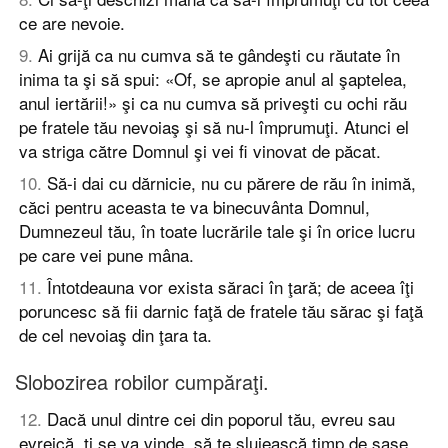
ce are nevoie.
9
.
Ai grijă ca nu cumva să te gândeşti cu răutate în
inima ta şi să spui: «Of, se apropie anul al şaptelea,
anul iertării!» şi ca nu cumva să priveşti cu ochi rău
pe fratele tău nevoiaş şi să nu-l împrumuţi. Atunci el
va striga către Domnul şi vei fi vinovat de păcat.
10
.
Să-i dai cu dărnicie, nu cu părere de rău în inimă,
căci pentru aceasta te va binecuvânta Domnul,
Dumnezeul tău, în toate lucrările tale şi în orice lucru
pe care vei pune mâna.
11
.
Întotdeauna vor exista săraci în ţară; de aceea îţi
poruncesc să fii darnic faţă de fratele tău sărac şi faţă
de cel nevoiaş din ţara ta.
Slobozirea robilor cumpăraţi.
12
.
Dacă unul dintre cei din poporul tău, evreu sau
evreică, ţi se va vinde, să te slujească timp de şase