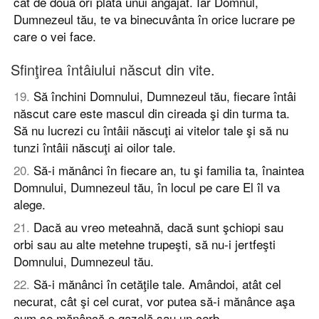
cât de două ori plata unui angajat. Iar Domnul,
Dumnezeul tău, te va binecuvânta în orice lucrare pe
care o vei face.
Sfinţirea întâiului născut din vite.
19
.
Să închini Domnului, Dumnezeul tău, fiecare întâi
născut care este mascul din cireada şi din turma ta.
Să nu lucrezi cu întâii născuţi ai vitelor tale şi să nu
tunzi întâii născuţi ai oilor tale.
20
.
Să-i mănânci în fiecare an, tu şi familia ta, înaintea
Domnului, Dumnezeul tău, în locul pe care El îl va
alege.
21
.
Dacă au vreo meteahnă, dacă sunt şchiopi sau
orbi sau au alte metehne trupeşti, să nu-i jertfeşti
Domnului, Dumnezeul tău.
22
.
Să-i mănânci în cetăţile tale. Amândoi, atât cel
necurat, cât şi cel curat, vor putea să-i mănânce aşa
cum se mănâncă o gazelă sau un cerb.