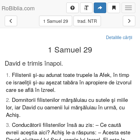
RoBiblia.com
Toggl
navig
1 Samuel 29
trad. NTR
Detaliile cărții
1 Samuel 29
David e trimis înapoi.
1
.
Filistenii şi-au adunat toate trupele la Afek, în timp
ce israeliţii şi-au aşezat tabăra în apropiere de izvorul
care se află în Izreel.
2
.
Domnitorii filistenilor mărşăluiau cu sutele şi miile
lor, iar David cu oamenii lui mărşăluiau în urmă, cu
Achiş.
3
.
Conducătorii filistenilor însă au zis: – Ce caută
evreii aceştia aici? Achiş le-a răspuns: – Acesta este
David, slujitorul lui Saul, regele lui Israel. El este la