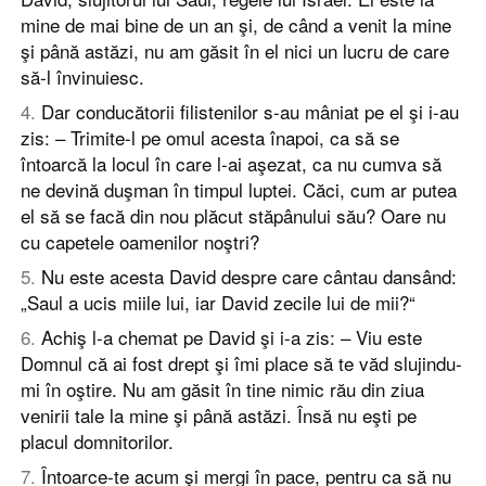
mine de mai bine de un an şi, de când a venit la mine
şi până astăzi, nu am găsit în el nici un lucru de care
să-l învinuiesc.
4
.
Dar conducătorii filistenilor s-au mâniat pe el şi i-au
zis: – Trimite-l pe omul acesta înapoi, ca să se
întoarcă la locul în care l-ai aşezat, ca nu cumva să
ne devină duşman în timpul luptei. Căci, cum ar putea
el să se facă din nou plăcut stăpânului său? Oare nu
cu capetele oamenilor noştri?
5
.
Nu este acesta David despre care cântau dansând:
„Saul a ucis miile lui, iar David zecile lui de mii?“
6
.
Achiş l-a chemat pe David şi i-a zis: – Viu este
Domnul că ai fost drept şi îmi place să te văd slujindu-
mi în oştire. Nu am găsit în tine nimic rău din ziua
venirii tale la mine şi până astăzi. Însă nu eşti pe
placul domnitorilor.
7
.
Întoarce-te acum şi mergi în pace, pentru ca să nu