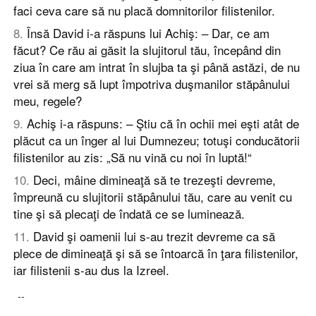
faci ceva care să nu placă domnitorilor filistenilor.
8
.
Însă David i-a răspuns lui Achiş: – Dar, ce am
făcut? Ce rău ai găsit la slujitorul tău, începând din
ziua în care am intrat în slujba ta şi până astăzi, de nu
vrei să merg să lupt împotriva duşmanilor stăpânului
meu, regele?
9
.
Achiş i-a răspuns: – Ştiu că în ochii mei eşti atât de
plăcut ca un înger al lui Dumnezeu; totuşi conducătorii
filistenilor au zis: „Să nu vină cu noi în luptă!“
10
.
Deci, mâine dimineaţă să te trezeşti devreme,
împreună cu slujitorii stăpânului tău, care au venit cu
tine şi să plecaţi de îndată ce se luminează.
11
.
David şi oamenii lui s-au trezit devreme ca să
plece de dimineaţă şi să se întoarcă în ţara filistenilor,
iar filistenii s-au dus la Izreel.
--