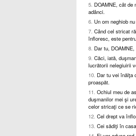
5
.
DOAMNE, cât de mar
adânci.
6
.
Un om neghiob nu ş
7
.
Când cel stricat răs
înfloresc, este pentru
8
.
Dar tu, DOAMNE, eş
9
.
Căci, iată, duşmani
lucrătorii nelegiuirii v
10
.
Dar tu vei înălţa
proaspăt.
11
.
Ochiul meu de as
duşmanilor mei şi ur
celor stricaţi ce se 
12
.
Cel drept va înfl
13
.
Cei sădiţi în cas
14
.
Ei vor aduce rod şi