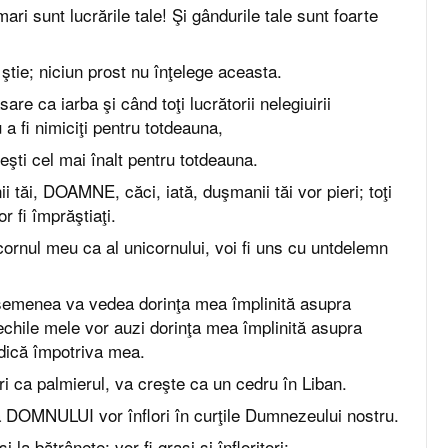
i sunt lucrările tale! Şi gândurile tale sunt foarte
tie; niciun prost nu înţelege aceasta.
are ca iarba şi când toţi lucrătorii nelegiuirii
 a fi nimiciţi pentru totdeauna,
ti cel mai înalt pentru totdeauna.
i tăi, DOAMNE, căci, iată, duşmanii tăi vor pieri; toţi
or fi împrăştiaţi.
 cornul meu ca al unicornului, voi fi uns cu untdelemn
emenea va vedea dorinţa mea împlinită asupra
echile mele vor auzi dorinţa mea împlinită asupra
ridică împotriva mea.
ori ca palmierul, va creşte ca un cedru în Liban.
a DOMNULUI vor înflori în curţile Dumnezeului nostru.
 la bătrâneţe; vor fi graşi şi înfloritori;