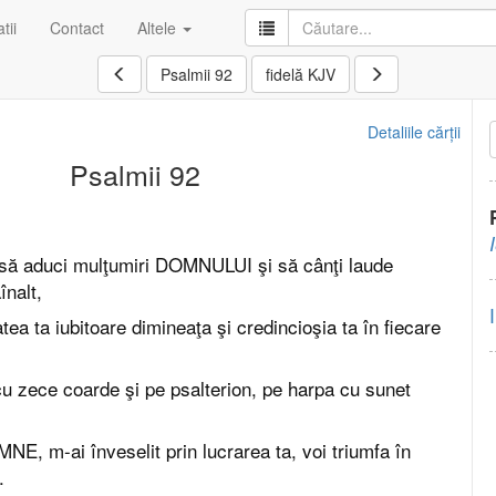
tii
Contact
Altele
Psalmii 92
fidelă KJV
Detaliile cărții
Psalmii 92
 să aduci mulţumiri DOMNULUI şi să cânţi laude
înalt,
ea ta iubitoare dimineaţa şi credincioşia ta în fiecare
u zece coarde şi pe psalterion, pe harpa cu sunet
NE, m-ai înveselit prin lucrarea ta, voi triumfa în
.