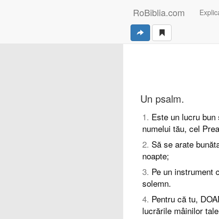
RoBiblia.com
Explica
Un psalm.
1
.
Este un lucru bun
numelui tău, cel Prea
2
.
Să se arate bunătat
noapte;
3
.
Pe un instrument c
solemn.
4
.
Pentru că tu, DOAM
lucrările mâinilor tale