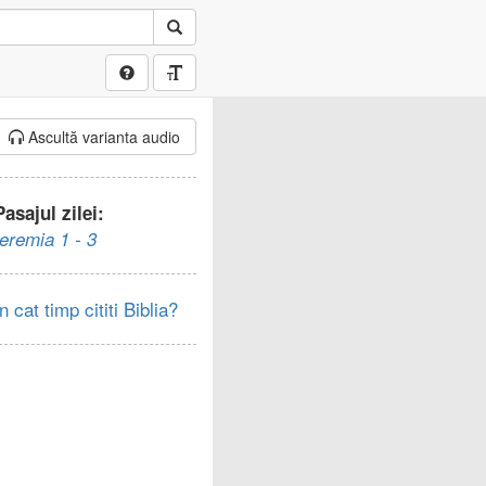
Ascultă varianta audio
Pasajul zilei:
Ieremia 1 - 3
In cat timp cititi Biblia?