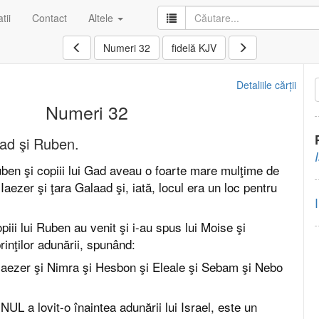
tii
Contact
Altele
Numeri 32
fidelă KJV
Detaliile cărții
Numeri 32
Gad şi Ruben.
uben şi copiii lui Gad aveau o foarte mare mulţime de
 Iaezer şi ţara Galaad şi, iată, locul era un loc pentru
opiii lui Ruben au venit şi i-au spus lui Moise şi
rinţilor adunării, spunând:
 Iaezer şi Nimra şi Hesbon şi Eleale şi Sebam şi Nebo
L a lovit-o înaintea adunării lui Israel, este un