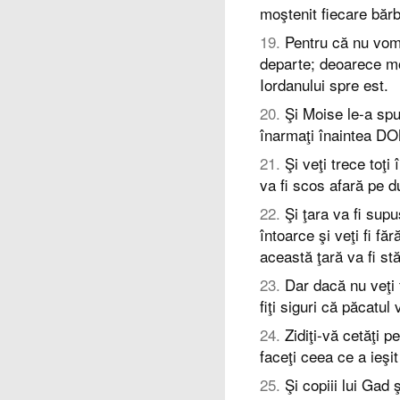
moştenit fiecare bărb
19
.
Pentru că nu vom
departe; deoarece mo
Iordanului spre est.
20
.
Şi Moise le-a spu
înarmaţi înaintea D
21
.
Şi veţi trece toţ
va fi scos afară pe d
22
.
Şi ţara va fi su
întoarce şi veţi fi fă
această ţară va fi s
23
.
Dar dacă nu veţi 
fiţi siguri că păcatul
24
.
Zidiţi-vă cetăţi p
faceţi ceea ce a ieşi
25
.
Şi copiii lui Gad 