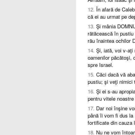
12
.
În afară de Caleb,
că ei au urmat pe d
13
.
Şi mânia DOMNULUI
rătăcească în pustiu
rău înaintea ochilor
14
.
Şi, iată, voi v-aţi
oamenilor păcătoşi,
spre Israel.
15
.
Căci dacă vă abate
pustiu; şi veţi nimici
16
.
Şi ei s-au apropia
pentru vitele noastre 
17
.
Dar noi înşine vo
până îi vom fi dus la l
fortificate din cauza l
18
.
Nu ne vom întoarc