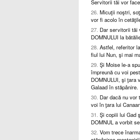
Servitorii tăi vor f
26
.
Micuţii noştri, so
vor fi acolo în cetăţi
27
.
Dar servitorii tăi
DOMNULUI la bătăli
28
.
Astfel, referitor 
fiul lui Nun, şi mai mar
29
.
Şi Moise le-a spu
împreună cu voi peste
DOMNULUI, şi ţara va 
Galaad în stăpânire.
30
.
Dar dacă nu vor t
voi în ţara lui Canaan
31
.
Şi copiii lui Gad
DOMNUL a vorbit servi
32
.
Vom trece înarma
stăpânirea moştenirii