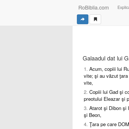
RoBiblia.com
Explica
Galaadul dat lui 
1
.
Acum, copiii lui R
vite; şi au văzut ţara
vite,
2
.
Copiii lui Gad şi c
preotului Eleazar şi p
3
.
Atarot şi Dibon şi
şi Beon,
4
.
Ţara pe care DOMNU