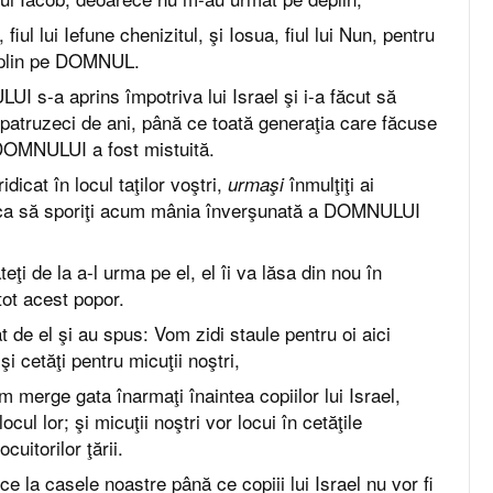
 fiul lui Iefune chenizitul, şi Iosua, fiul lui Nun, pentru
eplin pe DOMNUL.
 s-a aprins împotriva lui Israel şi i-a făcut să
 patruzeci de ani, până ce toată generaţia care făcuse
 DOMNULUI a fost mistuită.
 ridicat în locul taţilor voştri,
înmulţiţi ai
urmaşi
 ca să sporiţi acum mânia înverşunată a DOMNULUI
ţi de la a-l urma pe el, el îi va lăsa din nou în
 tot acest popor.
t de el şi au spus: Vom zidi staule pentru oi aici
şi cetăţi pentru micuţii noştri,
m merge gata înarmaţi înaintea copiilor lui Israel,
ocul lor; şi micuţii noştri vor locui în cetăţile
ocuitorilor ţării.
e la casele noastre până ce copiii lui Israel nu vor fi