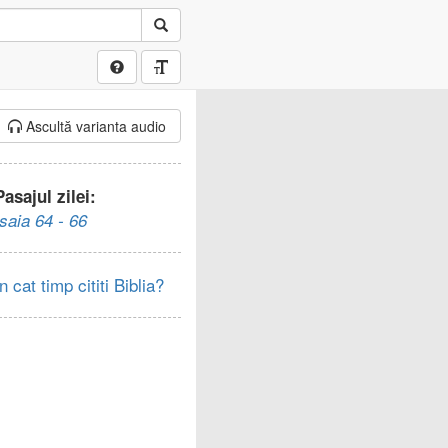
Ascultă varianta audio
Pasajul zilei:
Isaia 64 - 66
In cat timp cititi Biblia?