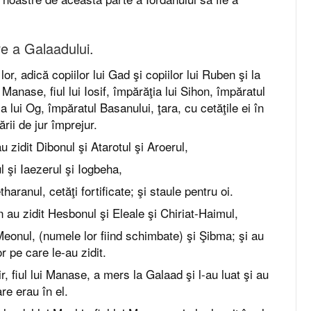
re a Galaadului.
lor, adică copiilor lui Gad şi copiilor lui Ruben şi la
i Manase, fiul lui Iosif, împărăţia lui Sihon, împăratul
ia lui Og, împăratul Basanului, ţara, cu cetăţile ei în
ţării de jur împrejur.
au zidit Dibonul şi Atarotul şi Aroerul,
l şi Iaezerul şi Iogbeha,
haranul, cetăţi fortificate; şi staule pentru oi.
n au zidit Hesbonul şi Eleale şi Chiriat-Haimul,
eonul, (numele lor fiind schimbate) şi Şibma; şi au
r pe care le-au zidit.
ir, fiul lui Manase, a mers la Galaad şi l-au luat şi au
re erau în el.