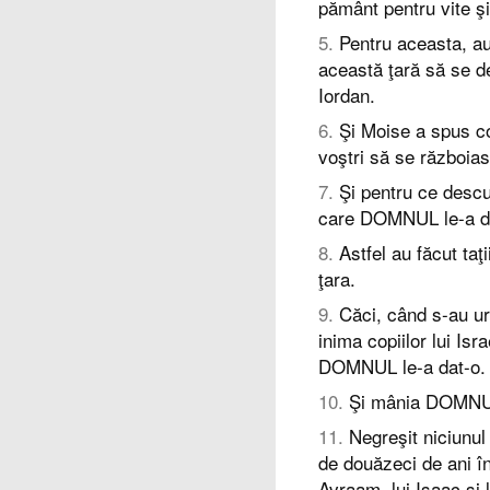
pământ pentru vite şi 
5
.
Pentru aceasta, au 
această ţară să se de
Iordan.
6
.
Şi Moise a spus cop
voştri să se războias
7
.
Şi pentru ce descur
care DOMNUL le-a d
8
.
Astfel au făcut ta
ţara.
9
.
Căci, când s-au ur
inima copiilor lui Isr
DOMNUL le-a dat-o.
10
.
Şi mânia DOMNULU
11
.
Negreşit niciunul
de douăzeci de ani în
Avraam, lui Isaac şi