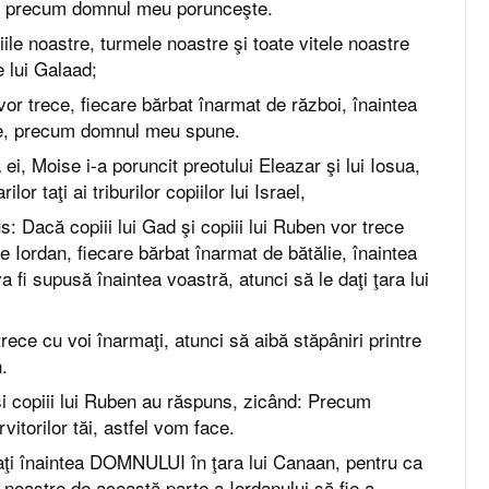
ace precum domnul meu porunceşte.
ţiile noastre, turmele noastre şi toate vitele noastre
le lui Galaad;
 vor trece, fiecare bărbat înarmat de război, înaintea
e, precum domnul meu spune.
la ei, Moise i-a poruncit preotului Eleazar şi lui Iosua,
ilor taţi ai triburilor copiilor lui Israel,
s: Dacă copiii lui Gad şi copiii lui Ruben vor trece
 Iordan, fiecare bărbat înarmat de bătălie, înaintea
fi supusă înaintea voastră, atunci să le daţi ţara lui
rece cu voi înarmaţi, atunci să aibă stăpâniri printre
.
 şi copiii lui Ruben au răspuns, zicând: Precum
torilor tăi, astfel vom face.
ţi înaintea DOMNULUI în ţara lui Canaan, pentru ca
 noastre de această parte a Iordanului să fie a