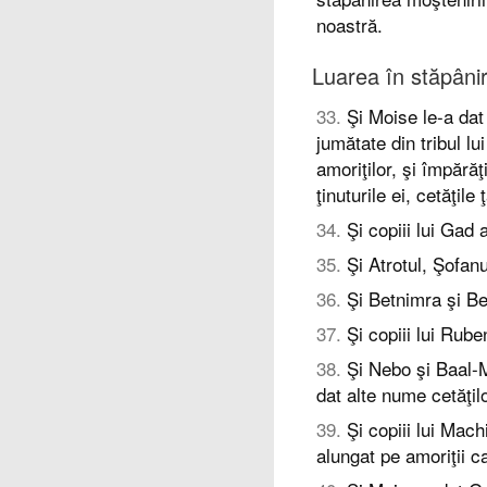
noastră.
Luarea în stăpâni
33
.
Şi Moise le-a dat 
jumătate din tribul lu
amoriţilor, şi împărăţ
ţinuturile ei, cetăţile 
34
.
Şi copiii lui Gad 
35
.
Şi Atrotul, Şofanu
36
.
Şi Betnimra şi Bet
37
.
Şi copiii lui Rube
38
.
Şi Nebo şi Baal-M
dat alte nume cetăţilo
39
.
Şi copiii lui Mach
alungat pe amoriţii ca