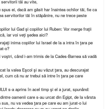
servitorii tăi au vite,
spus ei, dacă am găsit har înaintea ochilor tăi, fie ca
a servitorilor tăi în stăpânire, nu ne trece peste
iilor lui Gad şi copiilor lui Ruben: Vor merge fraţii
că, iar voi veţi şedea aici?
ajaţi inima copiilor lui Israel de la a intra în ţara pe
at-o?
ţii voştri, când i-am trimis de la Cades-Barnea să vadă
cat la valea Eşcol şi au văzut ţara, au descurajat
ael, cum că nu ar trebui să intre în ţara pe care
I s-a aprins în acel timp şi el a jurat, spunând:
 dintre oamenii care s-au urcat din Egipt, de la vârsta
 sus, nu va vedea ţara pe care eu am jurat-o lui
 lui Iacob; deoarece nu m-au urmat pe deplin,