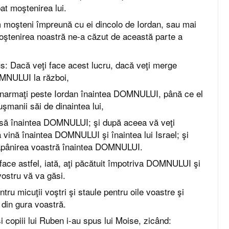
at moştenirea lui.
 moşteni împreună cu ei dincolo de Iordan, sau mai
ştenirea noastră ne-a căzut de această parte a
s: Dacă veţi face acest lucru, dacă veţi merge
OMNULUI la război,
i înarmaţi peste Iordan înaintea DOMNULUI, până ce el
uşmanii săi de dinaintea lui,
pusă înaintea DOMNULUI; şi după aceea vă veţi
ră vină înaintea DOMNULUI şi înaintea lui Israel; şi
tăpânirea voastră înaintea DOMNULUI.
face astfel, iată, aţi păcătuit împotriva DOMNULUI şi
 vostru vă va găsi.
entru micuţii voştri şi staule pentru oile voastre şi
t din gura voastră.
şi copiii lui Ruben i-au spus lui Moise, zicând: