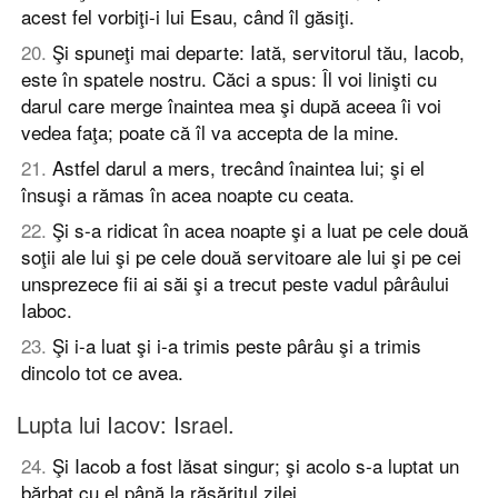
acest fel vorbiţi-i lui Esau, când îl găsiţi.
20
.
Şi spuneţi mai departe: Iată, servitorul tău, Iacob,
este în spatele nostru. Căci a spus: Îl voi linişti cu
darul care merge înaintea mea şi după aceea îi voi
vedea faţa; poate că îl va accepta de la mine.
21
.
Astfel darul a mers, trecând înaintea lui; şi el
însuşi a rămas în acea noapte cu ceata.
22
.
Şi s-a ridicat în acea noapte şi a luat pe cele două
soţii ale lui şi pe cele două servitoare ale lui şi pe cei
unsprezece fii ai săi şi a trecut peste vadul pârâului
Iaboc.
23
.
Şi i-a luat şi i-a trimis peste pârâu şi a trimis
dincolo tot ce avea.
Lupta lui Iacov: Israel.
24
.
Şi Iacob a fost lăsat singur; şi acolo s-a luptat un
bărbat cu el până la răsăritul zilei.