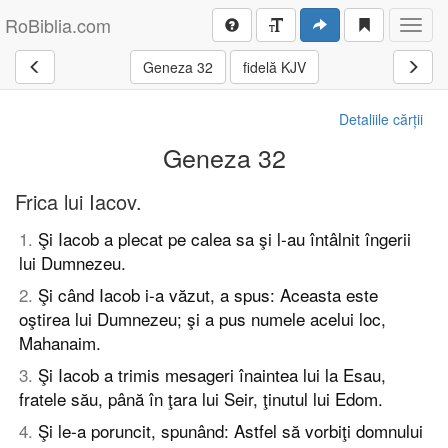
RoBiblia.com
Toggl
navig
Geneza 32
fidelă KJV
Detaliile cărții
Geneza 32
Frica lui Iacov.
1
.
Şi Iacob a plecat pe calea sa şi l-au întâlnit îngerii
lui Dumnezeu.
2
.
Şi când Iacob i-a văzut, a spus: Aceasta este
oştirea lui Dumnezeu; şi a pus numele acelui loc,
Mahanaim.
3
.
Şi Iacob a trimis mesageri înaintea lui la Esau,
fratele său, până în ţara lui Seir, ţinutul lui Edom.
4
.
Şi le-a poruncit, spunând: Astfel să vorbiţi domnului