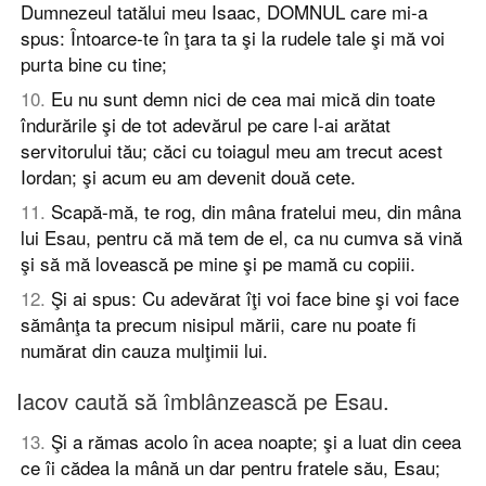
Dumnezeul tatălui meu Isaac, DOMNUL care mi-a
spus: Întoarce-te în ţara ta şi la rudele tale şi mă voi
purta bine cu tine;
10
.
Eu nu sunt demn nici de cea mai mică din toate
îndurările şi de tot adevărul pe care l-ai arătat
servitorului tău; căci cu toiagul meu am trecut acest
Iordan; şi acum eu am devenit două cete.
11
.
Scapă-mă, te rog, din mâna fratelui meu, din mâna
lui Esau, pentru că mă tem de el, ca nu cumva să vină
şi să mă lovească pe mine şi pe mamă cu copiii.
12
.
Şi ai spus: Cu adevărat îţi voi face bine şi voi face
sămânţa ta precum nisipul mării, care nu poate fi
numărat din cauza mulţimii lui.
Iacov caută să îmblânzească pe Esau.
13
.
Şi a rămas acolo în acea noapte; şi a luat din ceea
ce îi cădea la mână un dar pentru fratele său, Esau;