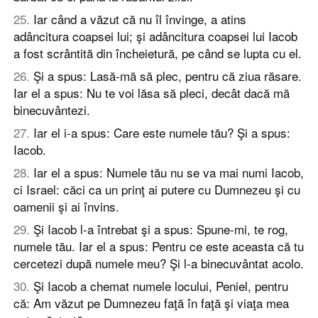
25
.
Iar când a văzut că nu îl învinge, a atins
adâncitura coapsei lui; şi adâncitura coapsei lui Iacob
a fost scrântită din încheietură, pe când se lupta cu el.
26
.
Şi a spus: Lasă-mă să plec, pentru că ziua răsare.
Iar el a spus: Nu te voi lăsa să pleci, decât dacă mă
binecuvântezi.
27
.
Iar el i-a spus: Care este numele tău? Şi a spus:
Iacob.
28
.
Iar el a spus: Numele tău nu se va mai numi Iacob,
ci Israel: căci ca un prinţ ai putere cu Dumnezeu şi cu
oamenii şi ai învins.
29
.
Şi Iacob l-a întrebat şi a spus: Spune-mi, te rog,
numele tău. Iar el a spus: Pentru ce este aceasta că tu
cercetezi după numele meu? Şi l-a binecuvântat acolo.
30
.
Şi Iacob a chemat numele locului, Peniel, pentru
că: Am văzut pe Dumnezeu faţă în faţă şi viaţa mea