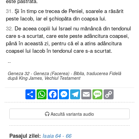
este păstrată.
31
.
Şi în timp ce trecea de Peniel, soarele a răsărit
peste Iacob, iar el şchiopăta din coapsa lui.
32
.
De aceea copiii lui Israel nu mănâncă din tendonul
care s-a scurtat, care este peste adâncitura coapsei,
până în această zi, pentru că el a atins adâncitura
coapsei lui Iacob în tendonul care s-a scurtat.
--
Geneza 32 - Geneza (Facerea) - Biblia, traducerea Fidelă
după King James, Vechiul Testament
Partajare
WhatsApp
Facebook
Messenger
Telegram
Email
Message
Copy
Link
Ascultă varianta audio
Pasajul zilei:
Isaia 64 - 66