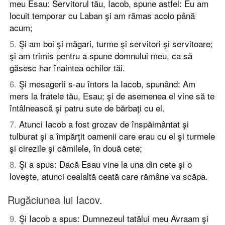
meu Esau: Servitorul tău, Iacob, spune astfel: Eu am
locuit temporar cu Laban şi am rămas acolo până
acum;
5
.
Şi am boi şi măgari, turme şi servitori şi servitoare;
şi am trimis pentru a spune domnului meu, ca să
găsesc har înaintea ochilor tăi.
6
.
Şi mesagerii s-au întors la Iacob, spunând: Am
mers la fratele tău, Esau; şi de asemenea el vine să te
întâlnească şi patru sute de bărbaţi cu el.
7
.
Atunci Iacob a fost grozav de înspăimântat şi
tulburat şi a împărţit oamenii care erau cu el şi turmele
şi cirezile şi cămilele, în două cete;
8
.
Şi a spus: Dacă Esau vine la una din cete şi o
loveşte, atunci cealaltă ceată care rămâne va scăpa.
Rugăciunea lui Iacov.
9
.
Şi Iacob a spus: Dumnezeul tatălui meu Avraam şi