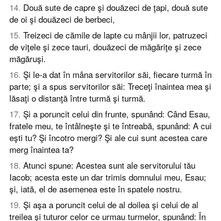
14
.
Două sute de capre şi douăzeci de ţapi, două sute
de oi şi douăzeci de berbeci,
15
.
Treizeci de cămile de lapte cu mânjii lor, patruzeci
de viţele şi zece tauri, douăzeci de măgăriţe şi zece
măgăruşi.
16
.
Şi le-a dat în mâna servitorilor săi, fiecare turmă în
parte; şi a spus servitorilor săi: Treceţi înaintea mea şi
lăsaţi o distanţă între turmă şi turmă.
17
.
Şi a poruncit celui din frunte, spunând: Când Esau,
fratele meu, te întâlneşte şi te întreabă, spunând: A cui
eşti tu? Şi încotro mergi? Şi ale cui sunt acestea care
merg înaintea ta?
18
.
Atunci spune: Acestea sunt ale servitorului tău
Iacob; acesta este un dar trimis domnului meu, Esau;
şi, iată, el de asemenea este în spatele nostru.
19
.
Şi aşa a poruncit celui de al doilea şi celui de al
treilea şi tuturor celor ce urmau turmelor, spunând: În