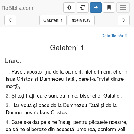
RoBiblia.com
Toggl
navig
Galateni 1
fidelă KJV
Detaliile cărții
Galateni 1
Urare.
1
.
Pavel, apostol (nu de la oameni, nici prin om, ci prin
Isus Cristos şi Dumnezeu Tatăl, care l-a înviat dintre
morţi),
2
.
Şi toţi fraţii care sunt cu mine, bisericilor Galatiei,
3
.
Har vouă şi pace de la Dumnezeu Tatăl şi de la
Domnul nostru Isus Cristos,
4
.
Care s-a dat pe sine însuşi pentru păcatele noastre,
ca să ne elibereze din această lume rea, conform voii