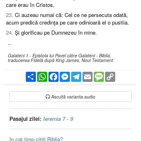
care erau în Cristos.
23
.
Ci auzeau numai că: Cel ce ne persecuta odată,
acum predică credinţa pe care odinioară el o pustiia.
24
.
Şi glorificau pe Dumnezeu în mine.
--
Galateni 1 - Epistola lui Pavel către Galateni - Biblia,
traducerea Fidelă după King James, Noul Testament
Partajare
WhatsApp
Facebook
Messenger
Telegram
Email
Message
Copy
Link
Ascultă varianta audio
Pasajul zilei:
Ieremia 7 - 9
In cat timp cititi Biblia?