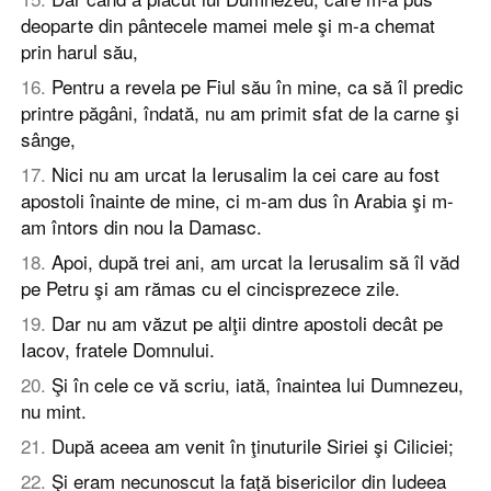
deoparte din pântecele mamei mele şi m-a chemat
prin harul său,
16
.
Pentru a revela pe Fiul său în mine, ca să îl predic
printre păgâni, îndată, nu am primit sfat de la carne şi
sânge,
17
.
Nici nu am urcat la Ierusalim la cei care au fost
apostoli înainte de mine, ci m-am dus în Arabia şi m-
am întors din nou la Damasc.
18
.
Apoi, după trei ani, am urcat la Ierusalim să îl văd
pe Petru şi am rămas cu el cincisprezece zile.
19
.
Dar nu am văzut pe alţii dintre apostoli decât pe
Iacov, fratele Domnului.
20
.
Şi în cele ce vă scriu, iată, înaintea lui Dumnezeu,
nu mint.
21
.
După aceea am venit în ţinuturile Siriei şi Ciliciei;
22
.
Şi eram necunoscut la faţă bisericilor din Iudeea