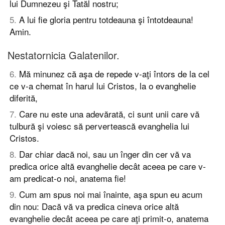
lui Dumnezeu şi Tatăl nostru;
5
.
A lui fie gloria pentru totdeauna şi întotdeauna!
Amin.
Nestatornicia Galatenilor.
6
.
Mă minunez că aşa de repede v-aţi întors de la cel
ce v-a chemat în harul lui Cristos, la o evanghelie
diferită,
7
.
Care nu este una adevărată, ci sunt unii care vă
tulbură şi voiesc să pervertească evanghelia lui
Cristos.
8
.
Dar chiar dacă noi, sau un înger din cer vă va
predica orice altă evanghelie decât aceea pe care v-
am predicat-o noi, anatema fie!
9
.
Cum am spus noi mai înainte, aşa spun eu acum
din nou: Dacă vă va predica cineva orice altă
evanghelie decât aceea pe care aţi primit-o, anatema