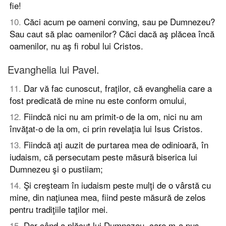
fie!
10
.
Căci acum pe oameni conving, sau pe Dumnezeu?
Sau caut să plac oamenilor? Căci dacă aş plăcea încă
oamenilor, nu aş fi robul lui Cristos.
Evanghelia lui Pavel.
11
.
Dar vă fac cunoscut, fraţilor, că evanghelia care a
fost predicată de mine nu este conform omului,
12
.
Fiindcă nici nu am primit-o de la om, nici nu am
învăţat-o de la om, ci prin revelaţia lui Isus Cristos.
13
.
Fiindcă aţi auzit de purtarea mea de odinioară, în
iudaism, că persecutam peste măsură biserica lui
Dumnezeu şi o pustiiam;
14
.
Şi creşteam în iudaism peste mulţi de o vârstă cu
mine, din naţiunea mea, fiind peste măsură de zelos
pentru tradiţiile taţilor mei.
15
.
Dar când a plăcut lui Dumnezeu, care m-a pus