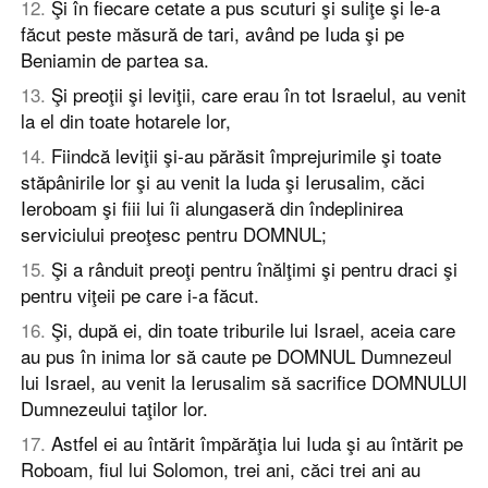
12
.
Şi în fiecare cetate a pus scuturi şi suliţe şi le-a
făcut peste măsură de tari, având pe Iuda şi pe
Beniamin de partea sa.
13
.
Şi preoţii şi leviţii, care erau în tot Israelul, au venit
la el din toate hotarele lor,
14
.
Fiindcă leviţii şi-au părăsit împrejurimile şi toate
stăpânirile lor şi au venit la Iuda şi Ierusalim, căci
Ieroboam şi fiii lui îi alungaseră din îndeplinirea
serviciului preoţesc pentru DOMNUL;
15
.
Şi a rânduit preoţi pentru înălţimi şi pentru draci şi
pentru viţeii pe care i-a făcut.
16
.
Şi, după ei, din toate triburile lui Israel, aceia care
au pus în inima lor să caute pe DOMNUL Dumnezeul
lui Israel, au venit la Ierusalim să sacrifice DOMNULUI
Dumnezeului taţilor lor.
17
.
Astfel ei au întărit împărăţia lui Iuda şi au întărit pe
Roboam, fiul lui Solomon, trei ani, căci trei ani au