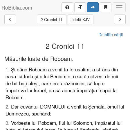
RoBiblia.com
Toggl
navig
2 Cronici 11
fidelă KJV
Detaliile cărții
2 Cronici 11
Măsurile luate de Roboam.
1
.
Şi când Roboam a venit la Ierusalim, a strâns din
casa lui Iuda şi a lui Beniamin, o sută optzeci de mii
de bărbaţi aleşi, care erau războinici, să lupte
împotriva lui Israel, ca să aducă împărăţia înapoi la
Roboam.
2
.
Dar cuvântul DOMNULUI a venit la Şemaia, omul lui
Dumnezeu, spunând:
3
.
Vorbeşte lui Roboam, fiul lui Solomon, împăratul lui
Iuda, şi întregului Israel în Iuda şi Beniamin, zicând: