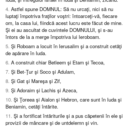
4
.
Astfel spune DOMNUL: Să nu urcaţi, nici să nu
luptaţi împotriva fraţilor voştri: întoarceţi-vă, fiecare
om, la casa lui, fiindcă acest lucru este făcut de mine.
Şi ei au ascultat de cuvintele DOMNULUI, şi s-au
întors de la a merge împotriva lui Ieroboam.
5
.
Şi Roboam a locuit în Ierusalim şi a construit cetăţi
de apărare în Iuda.
6
.
A construit chiar Betleem şi Etam şi Tecoa,
7
.
Şi Bet-Ţur şi Soco şi Adulam,
8
.
Şi Gat şi Mareşa şi Zif,
9
.
Şi Adoraim şi Lachis şi Azeca,
10
.
Şi Ţoreea şi Aialon şi Hebron, care sunt în Iuda şi
Beniamin, cetăţi întărite.
11
.
Şi a fortificat întăriturile şi a pus căpetenii în ele şi
provizii de mâncare şi de untdelemn şi vin.