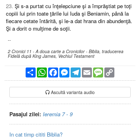
23
.
Şi s-a purtat cu înţelepciune şi a împrăştiat pe toţi
copiii lui prin toate ţările lui Iuda şi Beniamin, până la
fiecare cetate întărită, şi le-a dat hrana din abundenţă.
Şi a dorit o mulţime de soţii.
--
2 Cronici 11 - A doua carte a Cronicilor - Biblia, traducerea
Fidelă după King James, Vechiul Testament
Partajare
WhatsApp
Facebook
Messenger
Telegram
Email
Message
Copy
Link
Ascultă varianta audio
Pasajul zilei:
Ieremia 7 - 9
In cat timp cititi Biblia?