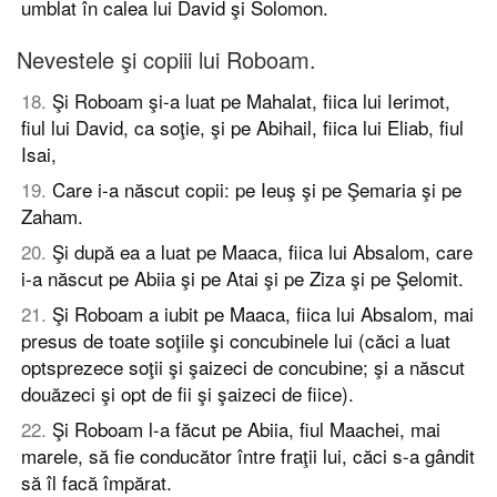
umblat în calea lui David şi Solomon.
Nevestele şi copiii lui Roboam.
18
.
Şi Roboam şi-a luat pe Mahalat, fiica lui Ierimot,
fiul lui David, ca soţie, şi pe Abihail, fiica lui Eliab, fiul
Isai,
19
.
Care i-a născut copii: pe Ieuş şi pe Şemaria şi pe
Zaham.
20
.
Şi după ea a luat pe Maaca, fiica lui Absalom, care
i-a născut pe Abiia şi pe Atai şi pe Ziza şi pe Şelomit.
21
.
Şi Roboam a iubit pe Maaca, fiica lui Absalom, mai
presus de toate soţiile şi concubinele lui (căci a luat
optsprezece soţii şi şaizeci de concubine; şi a născut
douăzeci şi opt de fii şi şaizeci de fiice).
22
.
Şi Roboam l-a făcut pe Abiia, fiul Maachei, mai
marele, să fie conducător între fraţii lui, căci s-a gândit
să îl facă împărat.