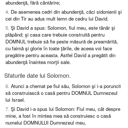
abundenţă, fără cântărire;
4
.
De asemenea cedri din abundenţă, căci sidonienii şi
cei din Tir au adus mult lemn de cedru lui David.
5
.
Şi David a spus: Solomon, fiul meu, este tânăr şi
plăpând; şi casa care trebuie construită pentru
DOMNUL trebuie să fie peste măsură de preamărită,
cu faimă şi glorie în toate ţările, de aceea voi face
pregătire pentru aceasta. Astfel David a pregătit din
abundenţă înaintea morţii sale.
Sfaturile date lui Solomon.
6
.
Atunci a chemat pe fiul său, Solomon şi i-a poruncit
să construiască o casă pentru DOMNUL Dumnezeul
lui Israel.
7
.
Şi David i-a spus lui Solomon: Fiul meu, cât despre
mine, a fost în mintea mea să construiesc o casă
numelui DOMNULUI Dumnezeul meu,