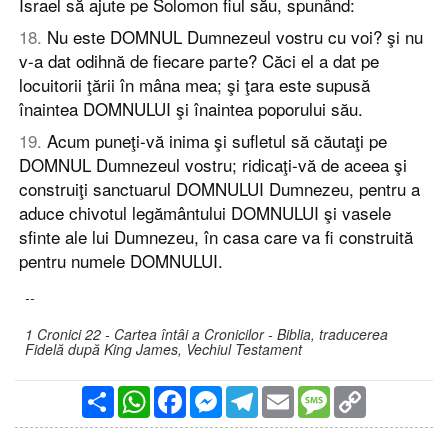
Israel să ajute pe Solomon fiul său, spunând:
18
.
Nu este DOMNUL Dumnezeul vostru cu voi? şi nu
v-a dat odihnă de fiecare parte? Căci el a dat pe
locuitorii ţării în mâna mea; şi ţara este supusă
înaintea DOMNULUI şi înaintea poporului său.
19
.
Acum puneţi-vă inima şi sufletul să căutaţi pe
DOMNUL Dumnezeul vostru; ridicaţi-vă de aceea şi
construiţi sanctuarul DOMNULUI Dumnezeu, pentru a
aduce chivotul legământului DOMNULUI şi vasele
sfinte ale lui Dumnezeu, în casa care va fi construită
pentru numele DOMNULUI.
--
1 Cronici 22 - Cartea întâi a Cronicilor - Biblia, traducerea
Fidelă după King James, Vechiul Testament
Partajare
WhatsApp
Facebook
Messenger
Telegram
Email
Message
Copy
Link