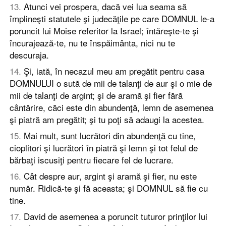
13
.
Atunci vei prospera, dacă vei lua seama să
împlineşti statutele şi judecăţile pe care DOMNUL le-a
poruncit lui Moise referitor la Israel; întăreşte-te şi
încurajează-te, nu te înspăimânta, nici nu te
descuraja.
14
.
Şi, iată, în necazul meu am pregătit pentru casa
DOMNULUI o sută de mii de talanţi de aur şi o mie de
mii de talanţi de argint; şi de aramă şi fier fără
cântărire, căci este din abundenţă, lemn de asemenea
şi piatră am pregătit; şi tu poţi să adaugi la acestea.
15
.
Mai mult, sunt lucrători din abundenţă cu tine,
cioplitori şi lucrători în piatră şi lemn şi tot felul de
bărbaţi iscusiţi pentru fiecare fel de lucrare.
16
.
Cât despre aur, argint şi aramă şi fier, nu este
număr. Ridică-te şi fă aceasta; şi DOMNUL să fie cu
tine.
17
.
David de asemenea a poruncit tuturor prinţilor lui