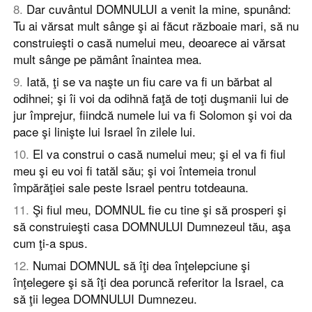
8
.
Dar cuvântul DOMNULUI a venit la mine, spunând:
Tu ai vărsat mult sânge şi ai făcut războaie mari, să nu
construieşti o casă numelui meu, deoarece ai vărsat
mult sânge pe pământ înaintea mea.
9
.
Iată, ţi se va naşte un fiu care va fi un bărbat al
odihnei; şi îi voi da odihnă faţă de toţi duşmanii lui de
jur împrejur, fiindcă numele lui va fi Solomon şi voi da
pace şi linişte lui Israel în zilele lui.
10
.
El va construi o casă numelui meu; şi el va fi fiul
meu şi eu voi fi tatăl său; şi voi întemeia tronul
împărăţiei sale peste Israel pentru totdeauna.
11
.
Şi fiul meu, DOMNUL fie cu tine şi să prosperi şi
să construieşti casa DOMNULUI Dumnezeul tău, aşa
cum ţi-a spus.
12
.
Numai DOMNUL să îţi dea înţelepciune şi
înţelegere şi să îţi dea poruncă referitor la Israel, ca
să ţii legea DOMNULUI Dumnezeu.