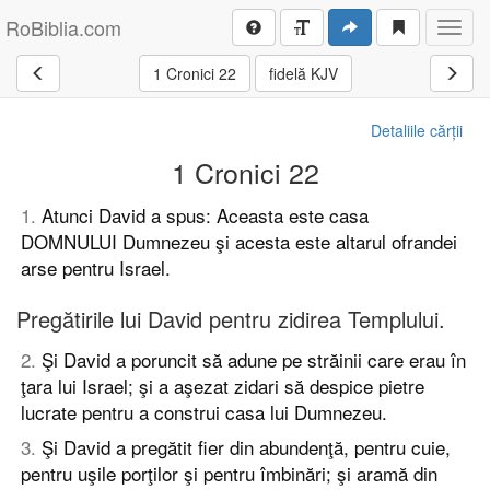
RoBiblia.com
Toggl
navig
1 Cronici 22
fidelă KJV
Detaliile cărții
1 Cronici 22
1
.
Atunci David a spus: Aceasta este casa
DOMNULUI Dumnezeu şi acesta este altarul ofrandei
arse pentru Israel.
Pregătirile lui David pentru zidirea Templului.
2
.
Şi David a poruncit să adune pe străinii care erau în
ţara lui Israel; şi a aşezat zidari să despice pietre
lucrate pentru a construi casa lui Dumnezeu.
3
.
Şi David a pregătit fier din abundenţă, pentru cuie,
pentru uşile porţilor şi pentru îmbinări; şi aramă din