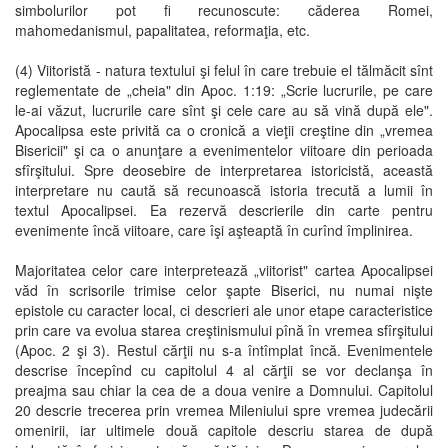
simbolurilor pot fi recunoscute: căderea Romei,
mahomedanismul, papalitatea, reformaţia, etc.
(4) Viitoristă - natura textului şi felul în care trebuie el tălmăcit sînt
reglementate de „cheia" din Apoc. 1:19: „Scrie lucrurile, pe care
le-ai văzut, lucrurile care sînt şi cele care au să vină după ele".
Apocalipsa este privită ca o cronică a vieţii creştine din „vremea
Bisericii" şi ca o anunţare a evenimentelor viitoare din perioada
sfîrşitului. Spre deosebire de interpretarea istoricistă, această
interpretare nu caută să recunoască istoria trecută a lumii în
textul Apocalipsei. Ea rezervă descrierile din carte pentru
evenimente încă viitoare, care îşi aşteaptă în curînd împlinirea.
Majoritatea celor care interpretează „viitorist" cartea Apocalipsei
văd în scrisorile trimise celor şapte Biserici, nu numai nişte
epistole cu caracter local, ci descrieri ale unor etape caracteristice
prin care va evolua starea creştinismului pînă în vremea sfîrşitului
(Apoc. 2 şi 3). Restul cărţii nu s-a întîmplat încă. Evenimentele
descrise începînd cu capitolul 4 al cărţii se vor declanşa în
preajma sau chiar la cea de a doua venire a Domnului. Capitolul
20 descrie trecerea prin vremea Mileniului spre vremea judecării
omenirii, iar ultimele două capitole descriu starea de după