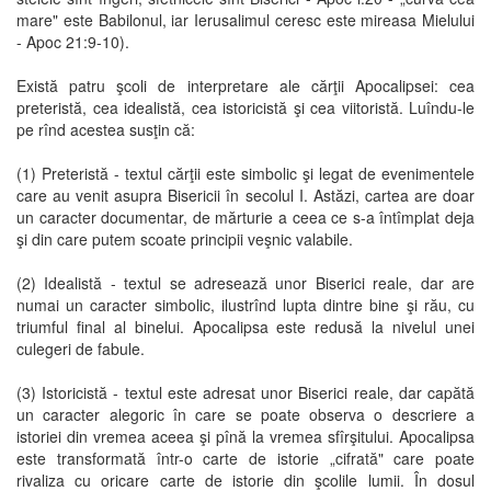
mare" este Babilonul, iar Ierusalimul ceresc este mireasa Mielului
- Apoc 21:9-10).
Există patru şcoli de interpretare ale cărţii Apocalipsei: cea
preteristă, cea idealistă, cea istoricistă şi cea viitoristă. Luîndu-le
pe rînd acestea susţin că:
(1) Preteristă - textul cărţii este simbolic şi legat de evenimentele
care au venit asupra Bisericii în secolul I. Astăzi, cartea are doar
un caracter documentar, de mărturie a ceea ce s-a întîmplat deja
şi din care putem scoate principii veşnic valabile.
(2) Idealistă - textul se adresează unor Biserici reale, dar are
numai un caracter simbolic, ilustrînd lupta dintre bine şi rău, cu
triumful final al binelui. Apocalipsa este redusă la nivelul unei
culegeri de fabule.
(3) Istoricistă - textul este adresat unor Biserici reale, dar capătă
un caracter alegoric în care se poate observa o descriere a
istoriei din vremea aceea şi pînă la vremea sfîrşitului. Apocalipsa
este transformată într-o carte de istorie „cifrată" care poate
rivaliza cu oricare carte de istorie din şcolile lumii. În dosul