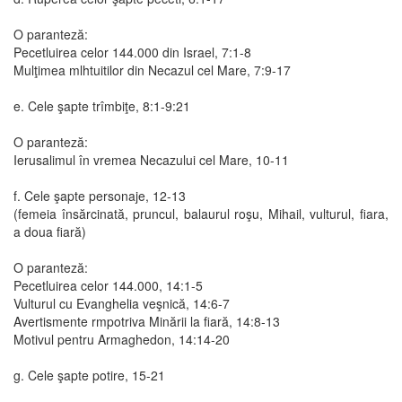
O paranteză:
Pecetluirea celor 144.000 din Israel, 7:1-8
Mulţimea mlhtuitilor din Necazul cel Mare, 7:9-17
e. Cele şapte trîmbiţe, 8:1-9:21
O paranteză:
Ierusalimul în vremea Necazului cel Mare, 10-11
f. Cele şapte personaje, 12-13
(femeia însărcinată, pruncul, balaurul roşu, Mihail, vulturul, fiara,
a doua fiară)
O paranteză:
Pecetluirea celor 144.000, 14:1-5
Vulturul cu Evanghelia veşnică, 14:6-7
Avertismente rmpotriva Minării la fiară, 14:8-13
Motivul pentru Armaghedon, 14:14-20
g. Cele şapte potire, 15-21