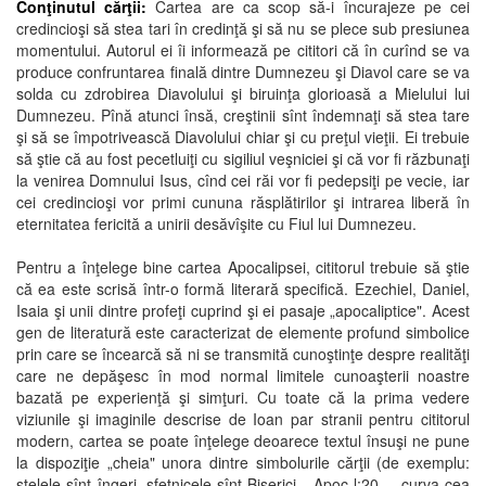
Conţinutul cărţii:
Cartea are ca scop să-i încurajeze pe cei
credincioşi să stea tari în credinţă şi să nu se plece sub presiunea
momentului. Autorul ei îi informează pe cititori că în curînd se va
produce confruntarea finală dintre Dumnezeu şi Diavol care se va
solda cu zdrobirea Diavolului şi biruinţa glorioasă a Mielului lui
Dumnezeu. Pînă atunci însă, creştinii sînt îndemnaţi să stea tare
şi să se împotrivească Diavolului chiar şi cu preţul vieţii. Ei trebuie
să ştie că au fost pecetluiţi cu sigiliul veşniciei şi că vor fi răzbunaţi
la venirea Domnului Isus, cînd cei răi vor fi pedepsiţi pe vecie, iar
cei credincioşi vor primi cununa răsplătirilor şi intrarea liberă în
eternitatea fericită a unirii desăvîşite cu Fiul lui Dumnezeu.
Pentru a înţelege bine cartea Apocalipsei, cititorul trebuie să ştie
că ea este scrisă într-o formă literară specifică. Ezechiel, Daniel,
Isaia şi unii dintre profeţi cuprind şi ei pasaje „apocaliptice". Acest
gen de literatură este caracterizat de elemente profund simbolice
prin care se încearcă să ni se transmită cunoştinţe despre realităţi
care ne depăşesc în mod normal limitele cunoaşterii noastre
bazată pe experienţă şi simţuri. Cu toate că la prima vedere
viziunile şi imaginile descrise de Ioan par stranii pentru cititorul
modern, cartea se poate înţelege deoarece textul însuşi ne pune
la dispoziţie „cheia" unora dintre simbolurile cărţii (de exemplu:
stelele sînt îngeri, sfetnicele sînt Biserici - Apoc l:20 - „curva cea