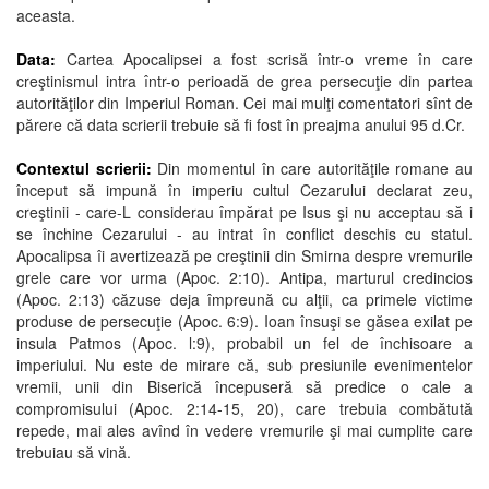
aceasta.
Data:
Cartea Apocalipsei a fost scrisă într-o vreme în care
creştinismul intra într-o perioadă de grea persecuţie din partea
autorităţilor din Imperiul Roman. Cei mai mulţi comentatori sînt de
părere că data scrierii trebuie să fi fost în preajma anului 95 d.Cr.
Contextul scrierii:
Din momentul în care autorităţile romane au
început să impună în imperiu cultul Cezarului declarat zeu,
creştinii - care-L considerau împărat pe Isus şi nu acceptau să i
se închine Cezarului - au intrat în conflict deschis cu statul.
Apocalipsa îi avertizează pe creştinii din Smirna despre vremurile
grele care vor urma (Apoc. 2:10). Antipa, marturul credincios
(Apoc. 2:13) căzuse deja împreună cu alţii, ca primele victime
produse de persecuţie (Apoc. 6:9). Ioan însuşi se găsea exilat pe
insula Patmos (Apoc. l:9), probabil un fel de închisoare a
imperiului. Nu este de mirare că, sub presiunile evenimentelor
vremii, unii din Biserică începuseră să predice o cale a
compromisului (Apoc. 2:14-15, 20), care trebuia combătută
repede, mai ales avînd în vedere vremurile şi mai cumplite care
trebuiau să vină.