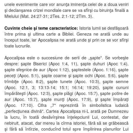
unele evenimente care vor anunţa iminenţa celei de a doua veniri
şi declanşarea crizei mondiale care se va sfîrşi cu biruinţa finală a
Mielului (Mat. 24:27-31; 2Tes. 2:1-12; 2Tim. 3).
Cuvinte cheie şi teme caracteristice:
Istoria lumii se desfăşoară
între prima şi ultima carte a Bibliei. Geneza ne arată unde au
început toate, iar Apocalipsa ne arată unde şi prin ce se vor sfîrşi
toate lucrurile.
Apocalipsa este o succesiune de serii de „şapte". Se vorbeşte
despre: şapte Biserici (Apoc 1:4, 11), şapte duhuri (Apoc 1:4),
şapte sfeşnice de aur (Apoc 1:12), şaptestele (Apoc. 1:16), şapte
peceţi (Apoc. 5:1), şapte coarne şi şapte ochi (Apoc. 5:6), şapte
trîmbiţe (Apoc. 8:2), şapte tunete (Apoc. 10:3), şapte semne
(Apoc. 12:1, 3; 13:13-14; 15:1; 16:14; 19:20), şapte cununi
împărăteşti (Apoc. 12:3), şapte plăgi (Apoc. 15:7), şapte potire de
aur (Apoc. 15:7), şapte munţi (Apoc. 17:9), şi şapte împăraţi
(Apoc. 17:10). Cifra „7" reprezintă în simbolistica iudaică
„perfecţiunea divină". Cartea Apocalipsa ni-L arată pe Dumnezeu
la lucru, în toată desăvîrşirea înţelepciunii Lui, contestat, dar
nebiruit, atacat, dar mereu la cîrma istoriei, fără să se grăbească
şi fără să întîrzie, conducînd totul spre împlinirea planurilor Lui