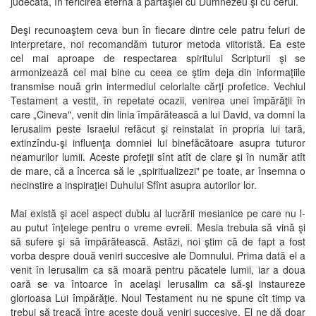
judecată, în fericirea eternă a părtăşiei cu Dumnezeu şi cu cerul.
Deşi recunoaştem ceva bun în fiecare dintre cele patru feluri de
interpretare, noi recomandăm tuturor metoda viitoristă. Ea este
cel mai aproape de respectarea spiritului Scripturii şi se
armonizează cel mai bine cu ceea ce ştim deja din informaţiile
transmise nouă grin intermediul celorlalte cărţi profetice. Vechiul
Testament a vestit, în repetate ocazii, venirea unei împărăţii în
care „Cineva", venit din linia împărătească a lui David, va domni la
Ierusalim peste Israelul refăcut şi reinstalat în propria lui tară,
extinzîndu-şi influenţa domniei lui binefăcătoare asupra tuturor
neamurilor lumii. Aceste profeţii sînt atît de clare şi în număr atît
de mare, că a încerca să le „spiritualizezi" pe toate, ar însemna o
necinstire a inspiraţiei Duhului Sfînt asupra autorilor lor.
Mai există şi acel aspect dublu al lucrării mesianice pe care nu l-
au putut înţelege pentru o vreme evreii. Mesia trebuia să vină şi
să sufere şi să împărătească. Astăzi, noi ştim că de fapt a fost
vorba despre două veniri succesive ale Domnului. Prima dată el a
venit în Ierusalim ca să moară pentru păcatele lumii, iar a doua
oară se va întoarce în acelaşi Ierusalim ca să-şi instaureze
glorioasa Lui împărăţie. Noul Testament nu ne spune cît timp va
trebui să treacă între aceste două veniri succesive. El ne dă doar