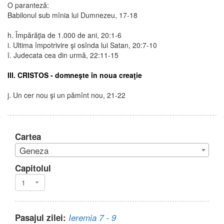
O paranteză:
Babilonul sub mînia lui Dumnezeu, 17-18
h. Împărăţia de 1.000 de ani, 20:1-6
i. Ultima împotrivire şi osînda lui Satan, 20:7-10
î. Judecata cea din urmă, 22:11-15
III. CRISTOS - domneşte în noua creaţie
j. Un cer nou şi un pămînt nou, 21-22
Cartea
Geneza
Capitolul
1
Pasajul zilei:
Ieremia 7 - 9