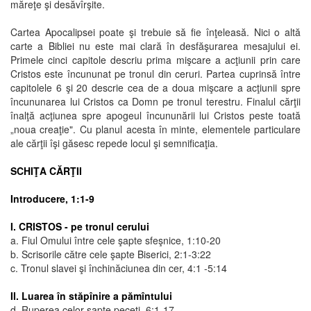
măreţe şi desăvîrşite.
Cartea Apocalipsei poate şi trebuie să fie înţeleasă. Nici o altă
carte a Bibliei nu este mai clară în desfăşurarea mesajului ei.
Primele cinci capitole descriu prima mişcare a acţiunii prin care
Cristos este încununat pe tronul din ceruri. Partea cuprinsă între
capitolele 6 şi 20 descrie cea de a doua mişcare a acţiunii spre
încununarea lui Cristos ca Domn pe tronul terestru. Finalul cărţii
înalţă acţiunea spre apogeul încununării lui Cristos peste toată
„noua creaţie". Cu planul acesta în minte, elementele particulare
ale cărţii îşi găsesc repede locul şi semnificaţia.
SCHIŢA CĂRŢII
Introducere, 1:1-9
I. CRISTOS - pe tronul cerului
a. Fiul Omului între cele şapte sfeşnice, 1:10-20
b. Scrisorile către cele şapte Biserici, 2:1-3:22
c. Tronul slavei şi închinăciunea din cer, 4:1 -5:14
II. Luarea în stăpînire a pămîntului
d. Ruperea celor şapte peceti, 6:1-17