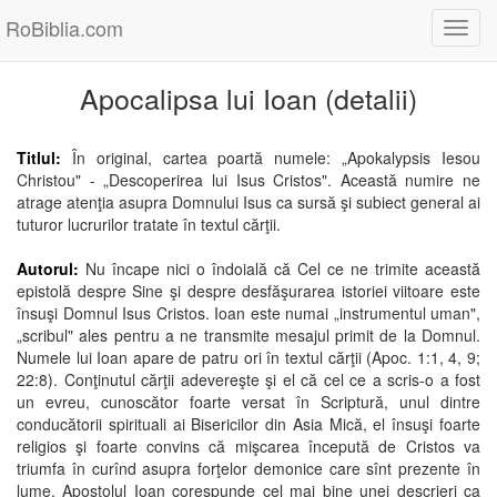
RoBiblia.com
Toggl
navig
Apocalipsa lui Ioan (detalii)
Titlul:
În original, cartea poartă numele: „Apokalypsis Iesou
Christou" - „Descoperirea lui Isus Cristos". Această numire ne
atrage atenţia asupra Domnului Isus ca sursă şi subiect general ai
tuturor lucrurilor tratate în textul cărţii.
Autorul:
Nu încape nici o îndoială că Cel ce ne trimite această
epistolă despre Sine şi despre desfăşurarea istoriei viitoare este
însuşi Domnul Isus Cristos. Ioan este numai „instrumentul uman",
„scribul" ales pentru a ne transmite mesajul primit de la Domnul.
Numele lui Ioan apare de patru ori în textul cărţii (Apoc. 1:1, 4, 9;
22:8). Conţinutul cărţii adevereşte şi el că cel ce a scris-o a fost
un evreu, cunoscător foarte versat în Scriptură, unul dintre
conducătorii spirituali ai Bisericilor din Asia Mică, el însuşi foarte
religios şi foarte convins că mişcarea începută de Cristos va
triumfa în curînd asupra forţelor demonice care sînt prezente în
lume. Apostolul Ioan corespunde cel mai bine unei descrieri ca