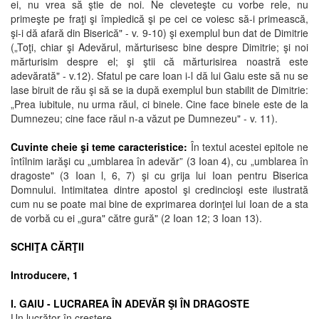
ei, nu vrea să ştie de noi. Ne cleveteşte cu vorbe rele, nu
primeşte pe fraţi şi împiedică şi pe cei ce voiesc să-i primească,
şi-i dă afară din Biserică" - v. 9-10) şi exemplul bun dat de Dimitrie
(„Toţi, chiar şi Adevărul, mărturisesc bine despre Dimitrie; şi noi
mărturisim despre el; şi ştii că mărturisirea noastră este
adevărată" - v.12). Sfatul pe care Ioan i-l dă lui Gaiu este să nu se
lase biruit de rău şi să se ia după exemplul bun stabilit de Dimitrie:
„Prea iubitule, nu urma răul, ci binele. Cine face binele este de la
Dumnezeu; cine face răul n-a văzut pe Dumnezeu" - v. 11).
Cuvinte cheie şi teme caracteristice:
În textul acestei epitole ne
întîlnim iarăşi cu „umblarea în adevăr” (3 Ioan 4), cu „umblarea în
dragoste" (3 Ioan l, 6, 7) şi cu grija lui Ioan pentru Biserica
Domnului. Intimitatea dintre apostol şi credincioşi este ilustrată
cum nu se poate mai bine de exprimarea dorinţei lui Ioan de a sta
de vorbă cu ei „gura" către gură" (2 Ioan 12; 3 Ioan 13).
SCHIŢA CĂRŢII
Introducere, 1
I. GAIU - LUCRAREA ÎN ADEVĂR ŞI ÎN DRAGOSTE
Un lucrător în creştere