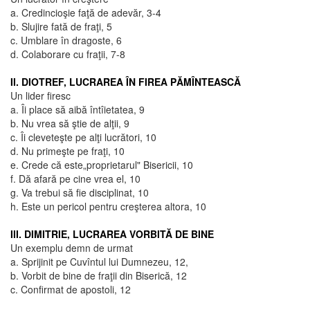
a. Credincioşie faţă de adevăr, 3-4
b. Slujire fată de fraţi, 5
c. Umblare în dragoste, 6
d. Colaborare cu fraţii, 7-8
II. DIOTREF, LUCRAREA ÎN FIREA PĂMÎNTEASCĂ
Un lider firesc
a. Îi place să aibă întîietatea, 9
b. Nu vrea să ştie de alţii, 9
c. Îi cleveteşte pe alţi lucrători, 10
d. Nu primeşte pe fraţi, 10
e. Crede că este„proprietarul" Bisericii, 10
f. Dă afară pe cine vrea el, 10
g. Va trebui să fie disciplinat, 10
h. Este un pericol pentru creşterea altora, 10
III. DIMITRIE, LUCRAREA VORBITĂ DE BINE
Un exemplu demn de urmat
a. Sprijinit pe Cuvîntul lui Dumnezeu, 12,
b. Vorbit de bine de fraţii din Biserică, 12
c. Confirmat de apostoli, 12