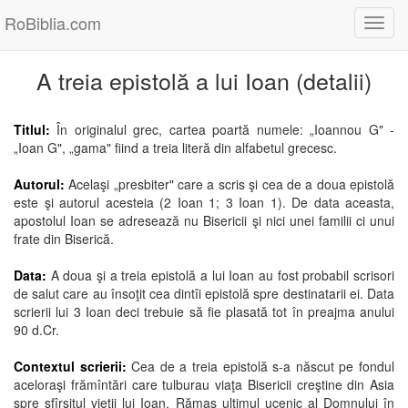
RoBiblia.com
Toggl
navig
A treia epistolă a lui Ioan (detalii)
Titlul:
În originalul grec, cartea poartă numele: „Ioannou G" -
„Ioan G", „gama" fiind a treia literă din alfabetul grecesc.
Autorul:
Acelaşi „presbiter" care a scris şi cea de a doua epistolă
este şi autorul acesteia (2 Ioan 1; 3 Ioan 1). De data aceasta,
apostolul Ioan se adresează nu Bisericii şi nici unei familii ci unui
frate din Biserică.
Data:
A doua şi a treia epistolă a lui Ioan au fost probabil scrisori
de salut care au însoţit cea dintîi epistolă spre destinatarii ei. Data
scrierii lui 3 Ioan deci trebuie să fie plasată tot în preajma anului
90 d.Cr.
Contextul scrierii:
Cea de a treia epistolă s-a născut pe fondul
aceloraşi frămîntări care tulburau viaţa Bisericii creştine din Asia
spre sfîrşitul vieţii lui Ioan. Rămas ultimul ucenic al Domnului în