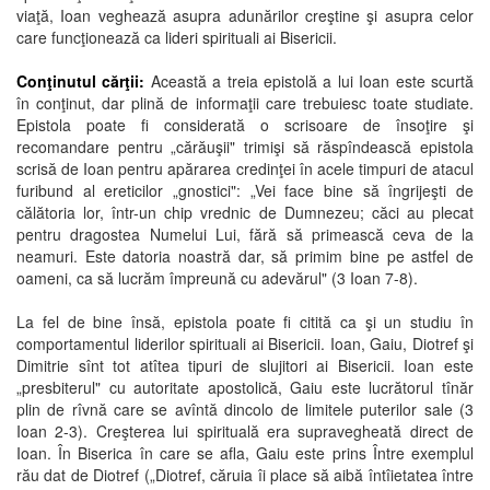
viaţă, Ioan veghează asupra adunărilor creştine şi asupra celor
care funcţionează ca lideri spirituali ai Bisericii.
Conţinutul cărţii:
Această a treia epistolă a lui Ioan este scurtă
în conţinut, dar plină de informaţii care trebuiesc toate studiate.
Epistola poate fi considerată o scrisoare de însoţire şi
recomandare pentru „cărăuşii" trimişi să răspîndească epistola
scrisă de Ioan pentru apărarea credinţei în acele timpuri de atacul
furibund al ereticilor „gnostici": „Vei face bine să îngrijeşti de
călătoria lor, într-un chip vrednic de Dumnezeu; căci au plecat
pentru dragostea Numelui Lui, fără să primească ceva de la
neamuri. Este datoria noastră dar, să primim bine pe astfel de
oameni, ca să lucrăm împreună cu adevărul" (3 Ioan 7-8).
La fel de bine însă, epistola poate fi citită ca şi un studiu în
comportamentul liderilor spirituali ai Bisericii. Ioan, Gaiu, Diotref şi
Dimitrie sînt tot atîtea tipuri de slujitori ai Bisericii. Ioan este
„presbiterul" cu autoritate apostolică, Gaiu este lucrătorul tînăr
plin de rîvnă care se avîntă dincolo de limitele puterilor sale (3
Ioan 2-3). Creşterea lui spirituală era supravegheată direct de
Ioan. În Biserica în care se afla, Gaiu este prins Între exemplul
rău dat de Diotref („Diotref, căruia îi place să aibă întîietatea între